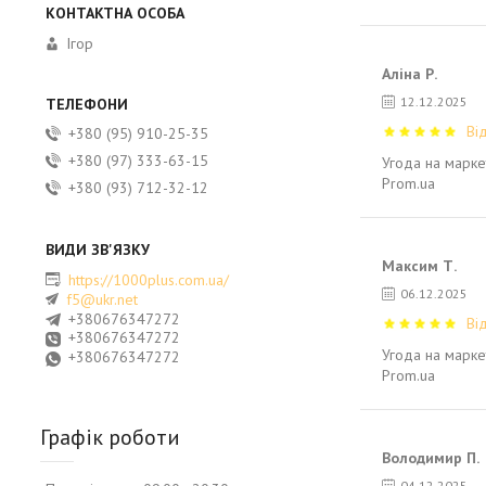
Ігор
Аліна Р.
12.12.2025
Ві
+380 (95) 910-25-35
+380 (97) 333-63-15
Угода на марке
Prom.ua
+380 (93) 712-32-12
Максим Т.
https://1000plus.com.ua/
06.12.2025
f5@ukr.net
+380676347272
Ві
+380676347272
Угода на марке
+380676347272
Prom.ua
Графік роботи
Володимир П.
04.12.2025