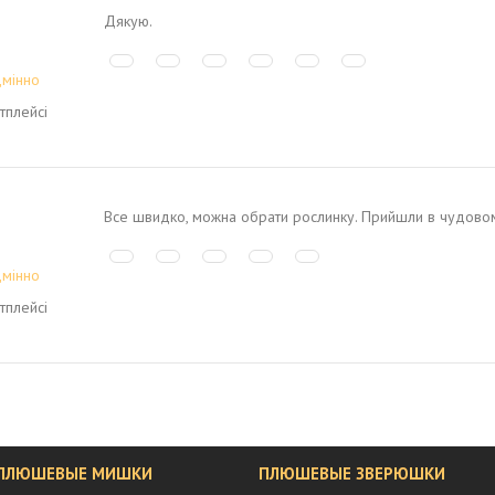
Дякую.
дмінно
тплейсі
Все швидко, можна обрати рослинку. Прийшли в чудовом
дмінно
тплейсі
 ПЛЮШЕВЫЕ МИШКИ
ПЛЮШЕВЫЕ ЗВЕРЮШКИ