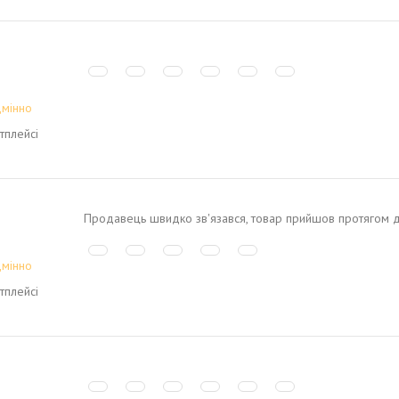
дмінно
тплейсі
Продавець швидко зв'язався, товар прийшов протягом 
дмінно
тплейсі