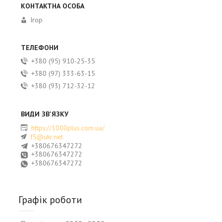
Ігор
+380 (95) 910-25-35
+380 (97) 333-63-15
+380 (93) 712-32-12
https://1000plus.com.ua/
f5@ukr.net
+380676347272
+380676347272
+380676347272
Графік роботи