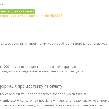
ки
Безкоштовно за умови
 при вартості замовлення від 40000 ₴.
и
за доставку, так як іноді не приходять забирати і доводиться оплачуват
н 1000plus на все товары предоставляет гарантию.
 каждый заказ тщательно проверяется и комплектуется.
му спосіб оплати - перед оплатою попередньо зв'язатися.
 клієнтів цього хоче, то при повністю оплаченому товарі (включно з про
о лише в тому випадку, якщо недостатньо товару чи з інших причин.