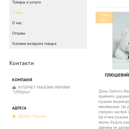
Товары и услуги
Статьи
5 лют.
2021
О нас
Отзывы
Условия возврата товара
Контакти
ПЛЮШЕВИЙ 
ІНТЕРНЕТ МАГАЗИН УКРАЇНИ
День Святого Вал
"1000plus"
прийнято дарувати
іграшки ведмеди
якнайкраще. Це 
створює настрій 
Дніпро, Україна
Ця м'яка іграшка
якому будуть раді
дівчина чи друж