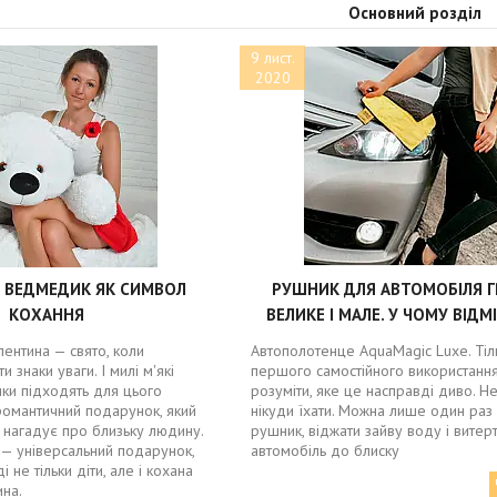
Основний розділ
9 лист.
2020
ВЕДМЕДИК ЯК СИМВОЛ
РУШНИК ДЛЯ АВТОМОБІЛЯ 
КОХАННЯ
ВЕЛИКЕ І МАЛЕ. У ЧОМУ ВІДМ
ентина — свято, коли
Автополотенце AquaMagic Luxe. Тіль
 знаки уваги. І милі м'які
першого самостійного використанн
ки підходять для цього
розуміти, яке це насправді диво. Н
романтичний подарунок, який
нікуди їхати. Можна лише один раз
і нагадує про близьку людину.
рушник, віджати зайву воду і витер
 — універсальний подарунок,
автомобіль до блиску
 не тільки діти, але і кохана
ина.