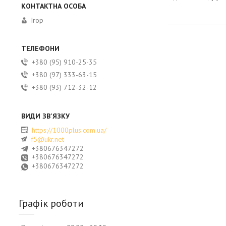
Ігор
+380 (95) 910-25-35
+380 (97) 333-63-15
+380 (93) 712-32-12
https://1000plus.com.ua/
f5@ukr.net
+380676347272
+380676347272
+380676347272
Графік роботи