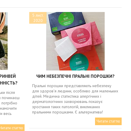
5 лист.
2020
ГРИНВЕЙ
ЧИМ НЕБЕЗПЕЧНІ ПРАЛЬНІ ПОРОШКИ?
ІННІСТЬ?
Пральні порошки представляють небезпеку
для здоров'я людини, особливо для маленьких
ки після
дітей. Медична статистика алергічних і
я починаєш
дерматологічних захворювань показує
е потрібно
зростання таких патологій, викликаних
 намочити
пральними порошками. Є альтернатива!
ти весь
Читати статтю
Читати статтю