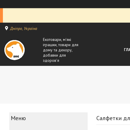
Дніпро, Україна
Екотовари, м'які
іграшки, товари для
дому та декору,
ГЛ
добавки для
здоров'я
Салфетки дл