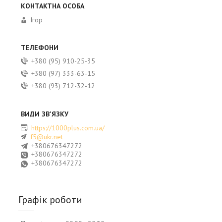
Ігор
+380 (95) 910-25-35
+380 (97) 333-63-15
+380 (93) 712-32-12
https://1000plus.com.ua/
f5@ukr.net
+380676347272
+380676347272
+380676347272
Графік роботи