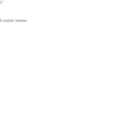
И?
й капли химии.