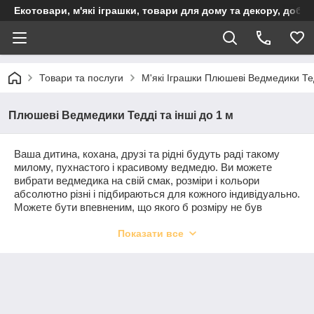
Екотовари, м'які іграшки, товари для дому та декору, доба
Товари та послуги
М'які Іграшки Плюшеві Ведмедики Тед
Плюшеві Ведмедики Тедді та інші до 1 м
Ваша дитина, кохана, друзі та рідні будуть раді такому
милому, пухнастого і красивому ведмедю. Ви можете
вибрати ведмедика на свій смак, розміри і кольори
абсолютно різні і підбираються для кожного індивідуально.
Можете бути впевненим, що якого б розміру не був
плюшевий ведмідь, він подарує відмінний настрій і
Показати все
відчуття щастя на тривалий час. До того ж ведмедик буде
прекрасною прикрасою будь-якої кімнати, починаючи від
дитячої і закінчуючи вітальні. Всі домочадці і гості будуть
заряджатися гарним настроєм на весь день, адже
неможливо не посміхнутися, дивлячись на таке пухнасте
диво. Плюшеві ведмеді виготовляються на високоякісному