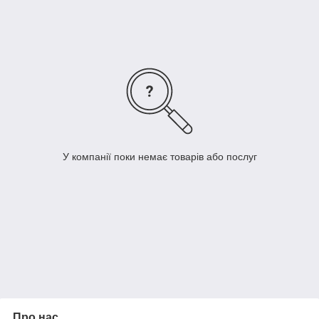
обладнання і проходять діагностику перед випуском на
продаж, тому ми гарантуємо безпеку і надійність нашої
продукції.
У компанії поки немає товарів або послуг
Про нас