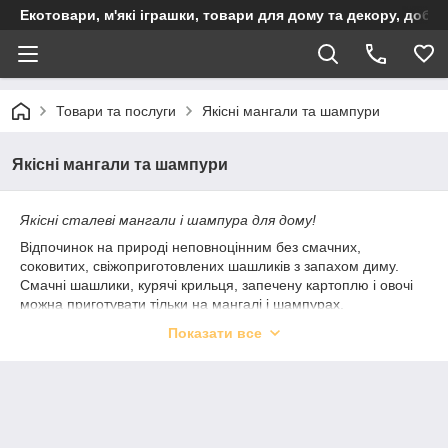
Екотовари, м'які іграшки, товари для дому та декору, доба
Товари та послуги
Якісні мангали та шампури
Якісні мангали та шампури
Якісні сталеві мангали і шампура для дому!
Відпочинок на природі неповноцінним без смачних,
соковитих, свіжоприготовлених шашликів з запахом диму.
Смачні шашлики, курячі крильця, запечену картоплю і овочі
можна приготувати тільки на мангалі і шампурах.
Показати все
Якісні сталеві мангали для будинку
Компания «1000+» производит качественные стальные
мангалы и шампура для дома. Износостойкая стальная
конструкция прослужит вам долгие годы, стабильно радуя